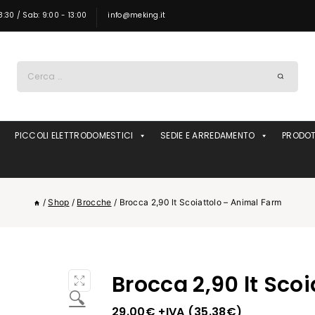
8:30 / Sab: 9:00 - 13:00
info@meking.it
Ricerca
per:
PICCOLI ELETTRODOMESTICI
SEDIE E ARREDAMENTO
PRODOT
/
Shop
/
Brocche
/
Brocca 2,90 lt Scoiattolo – Animal Farm
Brocca 2,90 lt Sco
🔍
29.00
€
+IVA (
35.38
€
)