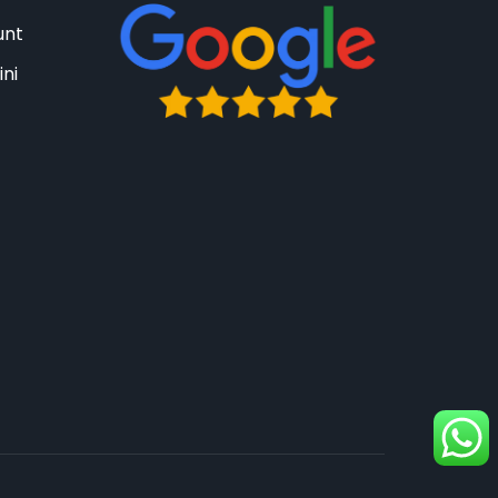
unt
ini