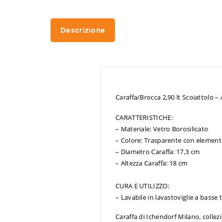
Descrizione
Caraffa/Brocca 2,90 lt Scoiattolo 
CARATTERISTICHE:
– Materiale: Vetro Borosilicato
– Colore: Trasparente con elementi
– Diametro Caraffa: 17,3 cm
– Altezza Caraffa: 18 cm
CURA E UTILIZZO:
– Lavabile in lavastoviglie a basse
Caraffa di Ichendorf Milano, colle