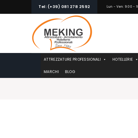
Skip
Tel: (+39) 081 278 2592
Lun - Ven: 9:00 - 1
to
content
ATTREZZATURE PROFESSIONALI
HOTELLERIE
MARCHI
BLOG