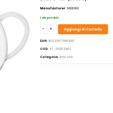
Manufacturer:
MEKING
1 disponibili
Brocca
Aggiungi Al Carrello
2,90
lt
EAN:
8032397046493
Scoiattolo
COD:
47_09352382
–
Animal
Categoria:
Brocche
Farm
quantità