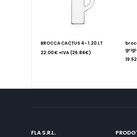
BROCCA CACTUS 4- 1.20 LT
broc
grig
22.00
€
+IVA (
26.84
€
)
19.52
FLA S.R.L.
PRODO