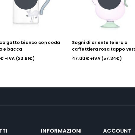
ca gatto bianco con coda
Sogni di oriente teiera o
ia e bacca
caffettiera rosa tappo ver
ichendorf
€
+IVA (
23.81
€
)
47.00
€
+IVA (
57.34
€
)
TTI
INFORMAZIONI
ACCOUNT