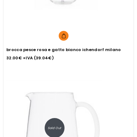
brocca pesce rosa e gatto bianco ichendorf milano
32.00
€
+IVA (
39.04
€
)
Sold Out