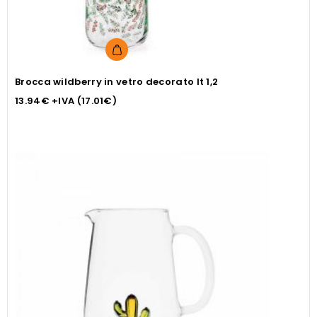
Brocca wildberry in vetro decorato lt 1,2
13.94
€
+IVA (
17.01
€
)