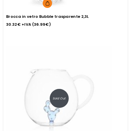
Brocca in vetro Bubble trasparente 2,3L
30.32
€
+IVA (
36.99
€
)
Sold Out