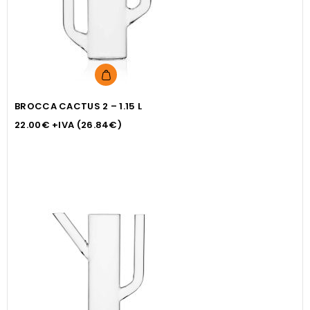
BROCCA CACTUS 2 – 1.15 L
22.00
€
+IVA (
26.84
€
)