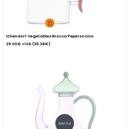
Ichendorf Vegetables Brocca Peperoncino
29.00
€
+IVA (
35.38
€
)
Sold Out