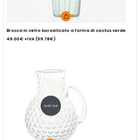
Brocca in vetro borosilicato a forma di cactus verde
49.00
€
+IVA (
59.78
€
)
Sold Out