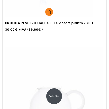
BROCCA IN VETRO CACTUS BLU desert plants 2,70lt
30.00
€
+IVA (
36.60
€
)
Sold Out