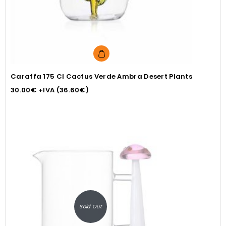
Caraffa 175 Cl Cactus Verde Ambra Desert Plants
30.00
€
+IVA (
36.60
€
)
Sold Out