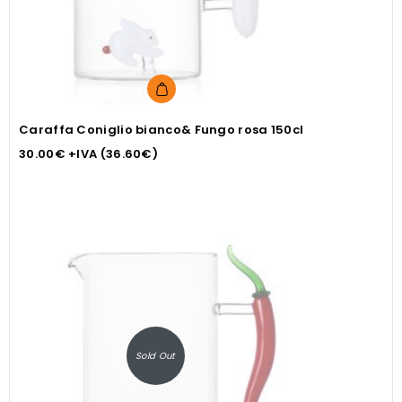
Caraffa Coniglio bianco& Fungo rosa 150cl
30.00
€
+IVA (
36.60
€
)
Sold Out