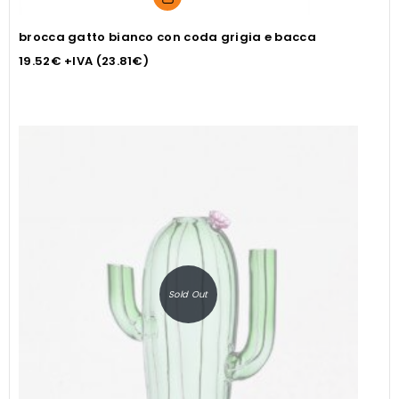
brocca gatto bianco con coda grigia e bacca
19.52
€
+IVA (
23.81
€
)
Sold Out