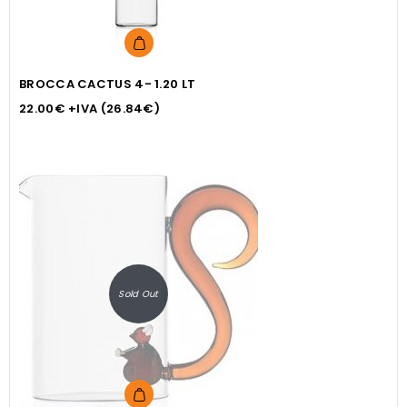
BROCCA CACTUS 4- 1.20 LT
22.00
€
+IVA (
26.84
€
)
Sold Out