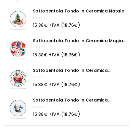
of
5
Sottopentola Tondo In Ceramica Natale
0
+IVA (
)
15.38
€
18.76
€
out
of
5
Sottopentola Tondo In Ceramica Magia
Natalizia
0
+IVA (
)
15.38
€
18.76
€
out
of
5
Sottopentola Tondo In Ceramica
Macchina Natalizia
0
+IVA (
)
15.38
€
18.76
€
out
of
5
Sottopentola Tondo In Ceramica
Paesaggio Innevato
0
+IVA (
)
15.38
€
18.76
€
out
of
5