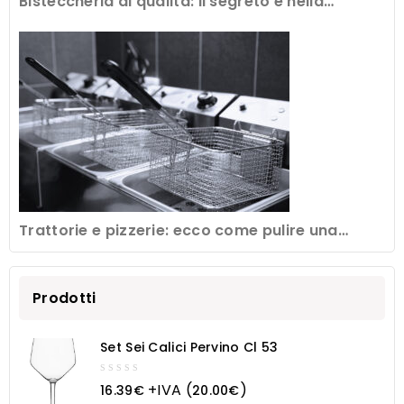
Bisteccheria di qualità: il segreto è nella
frollatura della carne
Trattorie e pizzerie: ecco come pulire una
friggitrice professionale
Prodotti
Set Sei Calici Pervino Cl 53
0
+IVA (
)
16.39
€
20.00
€
out