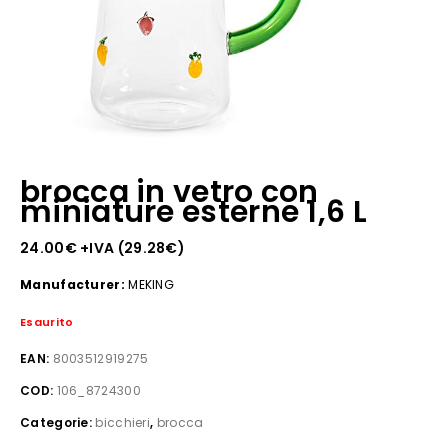
brocca in vetro con
miniature esterne 1,6 L
24.00
€
+IVA (
29.28
€
)
Manufacturer:
MEKING
Esaurito
EAN:
8003512919275
COD:
106_8724300
Categorie:
bicchieri
,
brocca