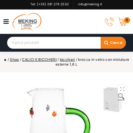
Skip
Tel: (+39) 081 278 2592
info@meking.it
to
content
0
Search
Cerca
for:
/
Shop
/
CALICI E BICCHIERI
/
bicchieri
/
brocca in vetro con miniature
esterne 1,6 L
🔍