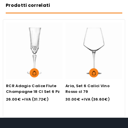
Prodotti correlati
RCR Adagio Calice Flute
Aria, Set 6 Calici Vino
R
Champagne 18 Cl Set 6 Pz
Rosso cl 79
b
26.00
€
+IVA (
31.72
€
)
30.00
€
+IVA (
36.60
€
)
0