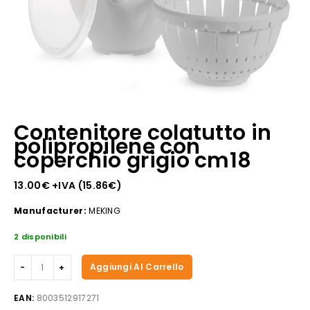
Contenitore colatutto in
polipropilene con
coperchio grigio cm18
13.00
€
+IVA (
15.86
€
)
Manufacturer:
MEKING
2 disponibili
Contenitore
Aggiungi Al Carrello
colatutto
in
EAN:
8003512917271
polipropilene