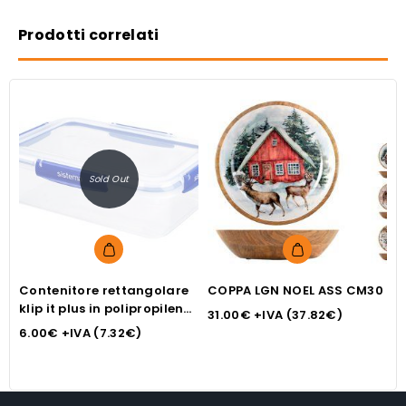
Prodotti correlati
Sold Out
Contenitore rettangolare
COPPA LGN NOEL ASS CM30
P
klip it plus in polipropilene
g
31.00
€
+IVA (
37.82
€
)
lt 2,2 anti goccia
6.00
€
+IVA (
7.32
€
)
1