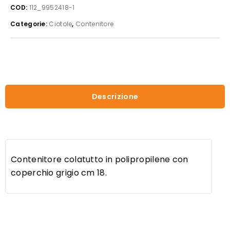
COD:
112_9952418-1
con
coperchio
Categorie:
Ciotole
,
Contenitore
grigio
cm18
quantità
Descrizione
Contenitore colatutto in polipropilene con
coperchio grigio cm 18.