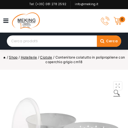
Skip
Tel: (+39) 081 278 2592
info@meking.it
to
content
0
Search
Cerca
for:
/
Shop
/
Hotellerie
/
Ciotole
/
Contenitore colatutto in polipropilene con
coperchio grigio cm18
🔍