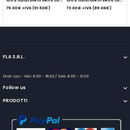
100% naturale in vetro con
100% naturale in vetro con
1
profumazione
profumazione
p
75.00
€
+IVA (
91.50
€
)
73.00
€
+IVA (
89.06
€
)
7
incanto/arance+basilico
agarwood/ambra+legno
n
ml 1000
di oud ml 1000
n
FLA S.R.L.
Orari: Lun - Ven: 9:00 - 18:30 / Sab: 9:00 - 13:00
Follow us
PRODOTTI