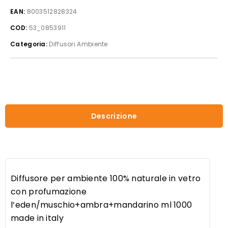
ambiente
EAN:
8003512828324
100%
COD:
53_0853911
naturale
in
Categoria:
Diffusori Ambiente
vetro
con
profumazione
l'eden/muschio+ambra+mandarino
ml
1000
Descrizione
quantità
Diffusore per ambiente 100% naturale in vetro
con profumazione
l’eden/muschio+ambra+mandarino ml 1000
made in italy