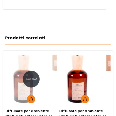
Prodotti correlati
Sold Out
Diffusore per ambiente
Diffusore per ambiente
D