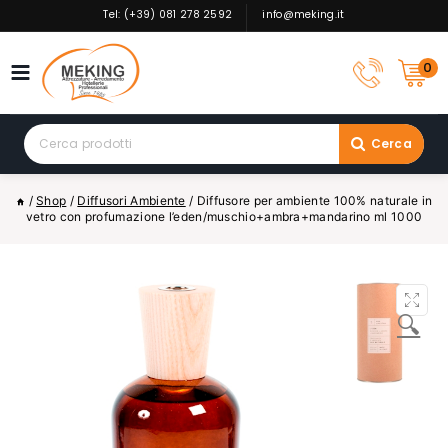
Skip
Tel: (+39) 081 278 2592
info@meking.it
to
content
0
Search
Cerca
for:
/
Shop
/
Diffusori Ambiente
/
Diffusore per ambiente 100% naturale in
vetro con profumazione l’eden/muschio+ambra+mandarino ml 1000
🔍