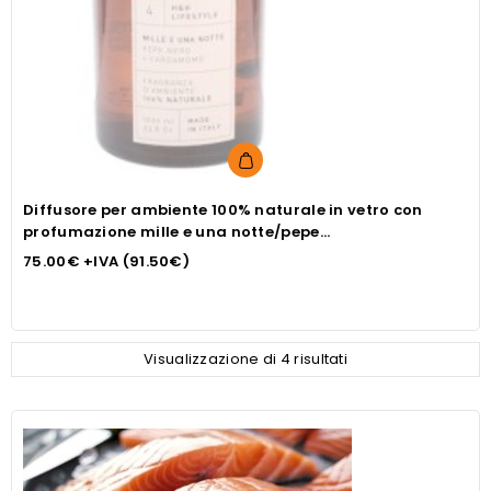
Diffusore per ambiente 100% naturale in vetro con
profumazione mille e una notte/pepe
nero+cardamomo ml 1000
75.00
€
+IVA (
91.50
€
)
Visualizzazione di 4 risultati