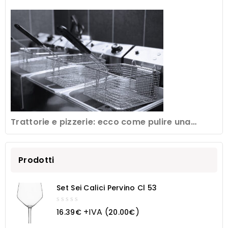
frollatura della carne
Trattorie e pizzerie: ecco come pulire una
friggitrice professionale
Prodotti
Set Sei Calici Pervino Cl 53
0
+IVA (
)
16.39
€
20.00
€
out
of