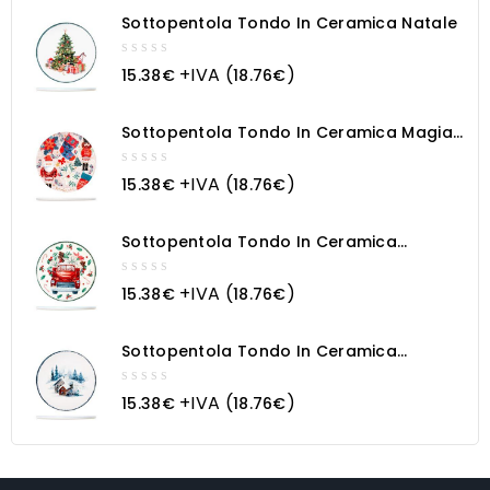
5
Sottopentola Tondo In Ceramica Natale
0
+IVA (
)
15.38
€
18.76
€
out
of
5
Sottopentola Tondo In Ceramica Magia
Natalizia
0
+IVA (
)
15.38
€
18.76
€
out
of
5
Sottopentola Tondo In Ceramica
Macchina Natalizia
0
+IVA (
)
15.38
€
18.76
€
out
of
5
Sottopentola Tondo In Ceramica
Paesaggio Innevato
0
+IVA (
)
15.38
€
18.76
€
out
of
5