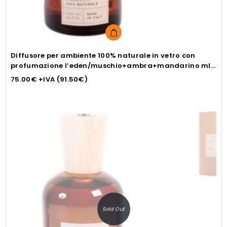
Diffusore per ambiente 100% naturale in vetro con
profumazione l’eden/muschio+ambra+mandarino ml
1000
75.00
€
+IVA (
91.50
€
)
Sold Out