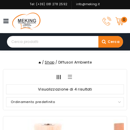
Skip
Tel: (+39) 081 278 2592
info@meking.it
to
content
0
Search
Cerca
for:
/
Shop
/
Diffusori Ambiente
Visualizzazione di 4 risultati