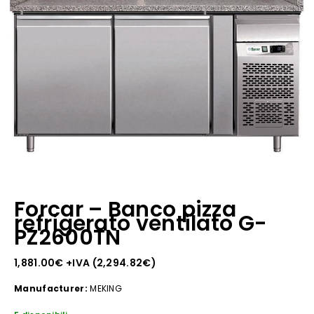
Forcar – Banco pizza
refrigerato ventilato G-
PZ2600TN
1,881.00
€
+IVA (
2,294.82
€
)
Manufacturer:
MEKING