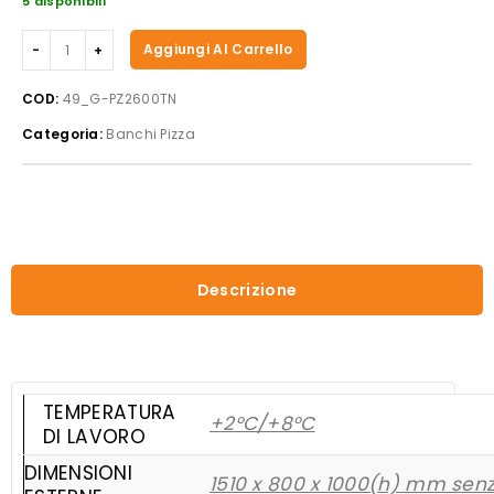
5 disponibili
Forcar
Aggiungi Al Carrello
-
Banco
COD:
49_G-PZ2600TN
pizza
Categoria:
Banchi Pizza
refrigerato
ventilato
G-
PZ2600TN
quantità
Descrizione
TEMPERATURA
+2°C/+8°C
DI LAVORO
DIMENSIONI
1510 x 800 x 1000(h) mm senz