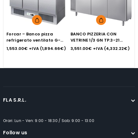
Forcar – Banco pizza
BANCO PIZZERIA CON
F
refrigerato ventilato G-
VETRINE 1/3 GN TP.3-21
r
S903PZ
INOX BIM
P
1,553.00
€
+IVA (
1,894.66
€
)
3,551.00
€
+IVA (
4,332.22
€
)
2
FLA S.R.L.
Orari: Lun - Ven: 9:00 - 18:30 / Sab: 9:00 - 13:00
Follow us