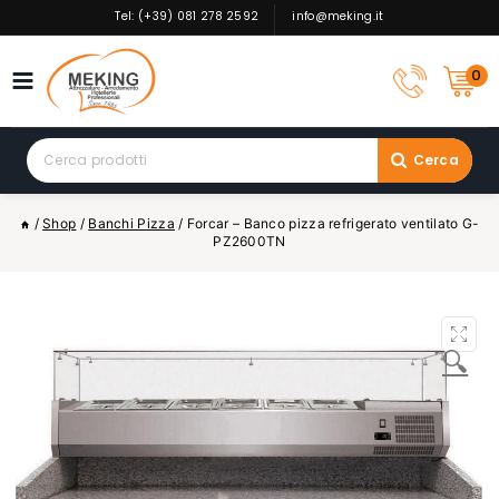
Skip
Tel: (+39) 081 278 2592
info@meking.it
to
content
0
Search
Cerca
for:
/
Shop
/
Banchi Pizza
/
Forcar – Banco pizza refrigerato ventilato G-
PZ2600TN
🔍