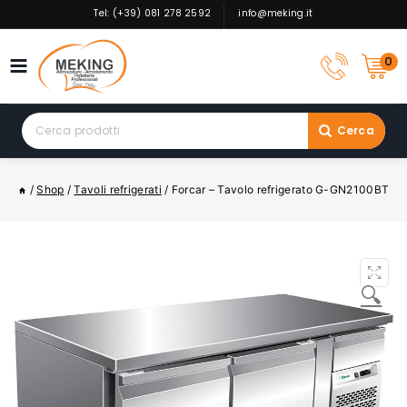
Skip
Tel: (+39) 081 278 2592
info@meking.it
to
content
0
Search
Cerca
for:
/
Shop
/
Tavoli refrigerati
/
Forcar – Tavolo refrigerato G-GN2100BT
🔍