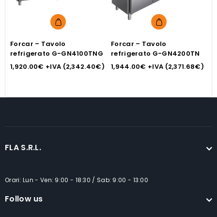
Forcar – Tavolo
Forcar – Tavolo
F
refrigerato G-GN4100TNG
refrigerato G-GN4200TN
r
G
1,920.00
€
+IVA (
2,342.40
€
)
1,944.00
€
+IVA (
2,371.68
€
)
1
FLA S.R.L.
Orari: Lun - Ven: 9:00 - 18:30 / Sab: 9:00 - 13:00
Follow us