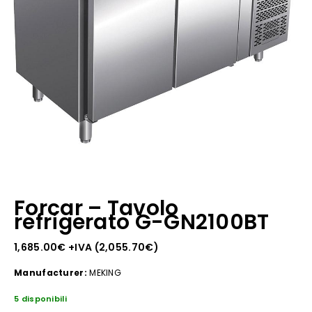
Forcar – Tavolo
refrigerato G-GN2100BT
1,685.00
€
+IVA (
2,055.70
€
)
Manufacturer:
MEKING
5 disponibili