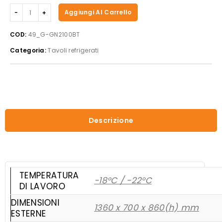
Forcar
Aggiungi Al Carrello
-
Tavolo
COD:
49_G-GN2100BT
refrigerato
Categoria:
Tavoli refrigerati
G-
GN2100BT
quantità
Descrizione
TEMPERATURA
-18°C / -22°C
DI LAVORO
DIMENSIONI
1360 x 700 x 860(h) mm
ESTERNE