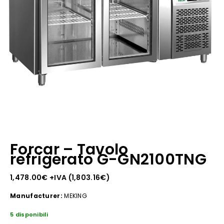
Forcar – Tavolo
refrigerato G-GN2100TNG
1,478.00
€
+IVA (
1,803.16
€
)
Manufacturer:
MEKING
5 disponibili