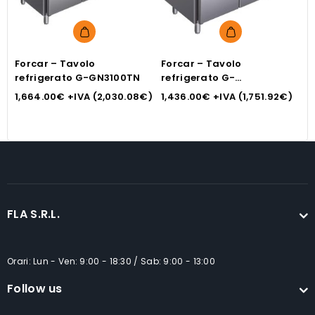
Forcar – Tavolo
Forcar – Tavolo
F
refrigerato G-GN3100TN
refrigerato G-
R
SNACK2200TN
1,664.00
€
+IVA (
2,030.08
€
)
1,436.00
€
+IVA (
1,751.92
€
)
1
FLA S.R.L.
Orari: Lun - Ven: 9:00 - 18:30 / Sab: 9:00 - 13:00
Follow us