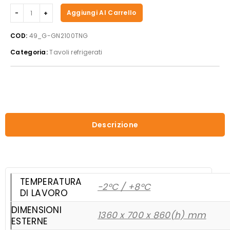
Forcar
Aggiungi Al Carrello
-
Tavolo
COD:
49_G-GN2100TNG
refrigerato
Categoria:
Tavoli refrigerati
G-
GN2100TNG
quantità
Descrizione
TEMPERATURA
-2°C / +8°C
DI LAVORO
DIMENSIONI
1360 x 700 x 860(h) mm
ESTERNE