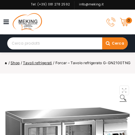
Skip
Tel: (+39) 081 278 2592
info@meking.it
to
content
0
Search
Cerca
for:
/
Shop
/
Tavoli refrigerati
/
Forcar – Tavolo refrigerato G-GN2100TNG
🔍