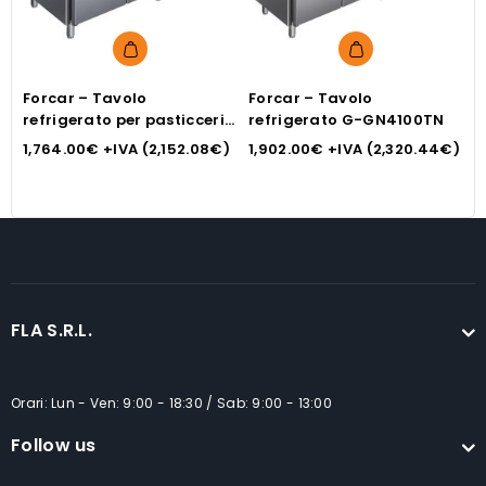
Forcar – Tavolo
Forcar – Tavolo
F
refrigerato per pasticceria
refrigerato G-GN4100TN
r
G-PA3100TN
G
1,764.00
€
+IVA (
2,152.08
€
)
1,902.00
€
+IVA (
2,320.44
€
)
1
FLA S.R.L.
Orari: Lun - Ven: 9:00 - 18:30 / Sab: 9:00 - 13:00
Follow us