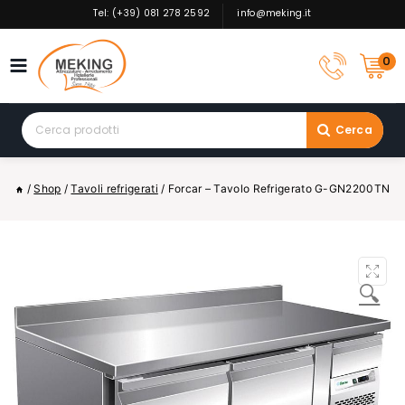
Skip
Tel: (+39) 081 278 2592
info@meking.it
to
content
0
Search
Cerca
for:
/
Shop
/
Tavoli refrigerati
/
Forcar – Tavolo Refrigerato G-GN2200TN
🔍