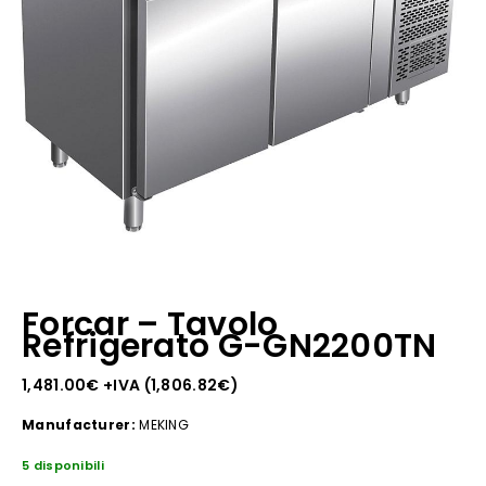
Forcar – Tavolo
Refrigerato G-GN2200TN
1,481.00
€
+IVA (
1,806.82
€
)
Manufacturer:
MEKING
5 disponibili