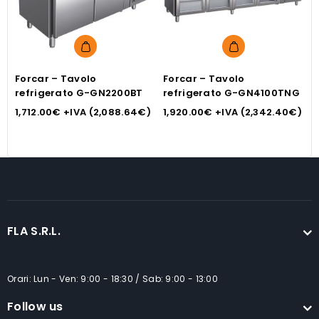
Forcar – Tavolo
Forcar – Tavolo
F
refrigerato G-GN2200BT
refrigerato G-GN4100TNG
r
1,712.00
€
+IVA (
2,088.64
€
)
1,920.00
€
+IVA (
2,342.40
€
)
1
FLA S.R.L.
Orari: Lun - Ven: 9:00 - 18:30 / Sab: 9:00 - 13:00
Follow us