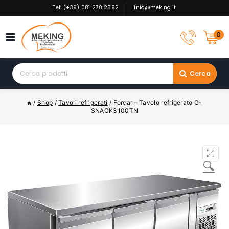
Skip
Tel: (+39) 081 278 2592
info@meking.it
to
content
0
Search
Cerca
for:
/
Shop
/
Tavoli refrigerati
/
Forcar – Tavolo refrigerato G-
SNACK3100TN
🔍