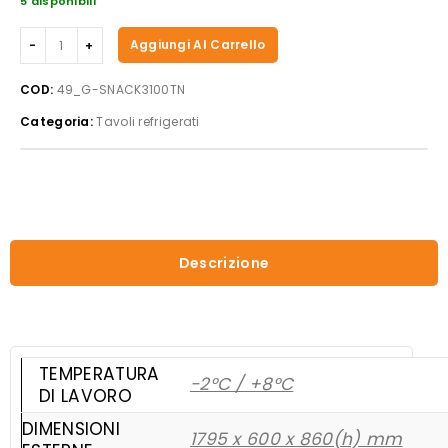
5 disponibili
Forcar
Aggiungi Al Carrello
-
Tavolo
COD:
49_G-SNACK3100TN
refrigerato
Categoria:
Tavoli refrigerati
G-
SNACK3100TN
quantità
Descrizione
TEMPERATURA
-2°C / +8°C
DI LAVORO
DIMENSIONI
1795 x 600 x 860(h) mm