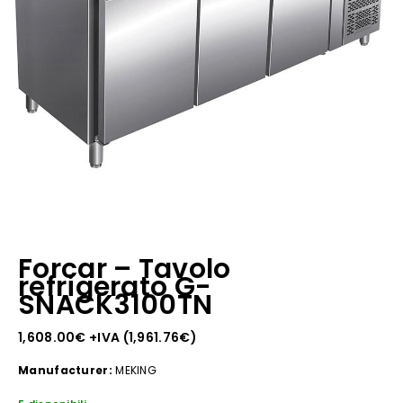
Forcar – Tavolo
refrigerato G-
SNACK3100TN
1,608.00
€
+IVA (
1,961.76
€
)
Manufacturer:
MEKING