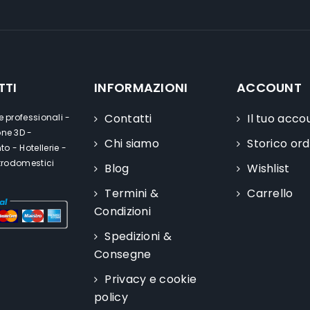
TTI
INFORMAZIONI
ACCOUNT
Contatti
Il tuo acco
e professionali -
one 3D -
Chi siamo
Storico ord
o - Hotellerie -
ttrodomestici
Blog
Wishlist
Termini &
Carrello
Condizioni
Spedizioni &
Consegne
Privacy e cookie
policy