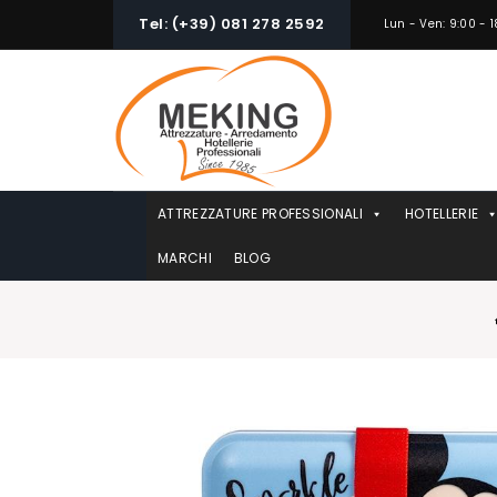
Skip
Tel: (+39) 081 278 2592
Lun - Ven: 9:00 - 1
to
content
ATTREZZATURE PROFESSIONALI
HOTELLERIE
MARCHI
BLOG