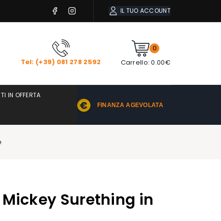
IL TUO ACCOUNT
0
Tel: (+39) 081 278 2592
Carrello:
0.00
€
TI IN OFFERTA
FINANZA AGEVOLATA
e
 Mickey Surething in