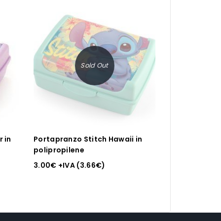
Sold Out
 in
Portapranzo Stitch Hawaii in
polipropilene
3.00
€
+IVA (
3.66
€
)