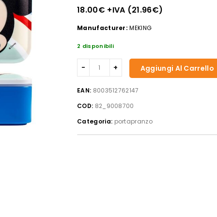
18.00
€
+IVA (
21.96
€
)
Manufacturer:
MEKING
2 disponibili
Portapranzo
Aggiungi Al Carrello
Bento
Mickey
EAN:
8003512762147
Surething
COD:
82_9008700
in
polipropilene
Categoria:
portapranzo
quantità