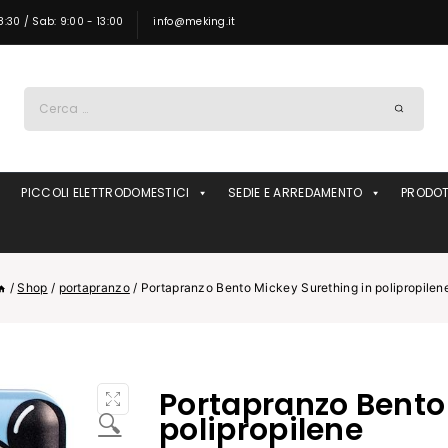
8:30 / Sab: 9:00 - 13:00
info@meking.it
Ricerca
per:
PICCOLI ELETTRODOMESTICI
SEDIE E ARREDAMENTO
PRODOT
/
Shop
/
portapranzo
/
Portapranzo Bento Mickey Surething in polipropilen
Portapranzo Bento
🔍
polipropilene