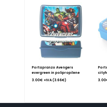
Portapranzo Avengers
Port
evergreen in polipropilene
cityh
3.00
€
+IVA (
3.66
€
)
3.00