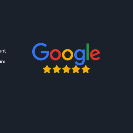
unt
ini