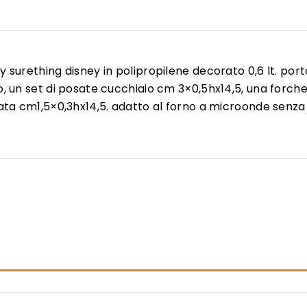
 surething disney in polipropilene decorato 0,6 lt. po
 un set di posate cucchiaio cm 3×0,5hx14,5, una forche
ata cm1,5×0,3hx14,5. adatto al forno a microonde senz