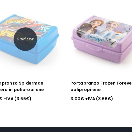
Sold Out
apranzo Spiderman
Portapranzo Frozen Forever
ero in polipropilene
polipropilene
€
+IVA (
3.66
€
)
3.00
€
+IVA (
3.66
€
)