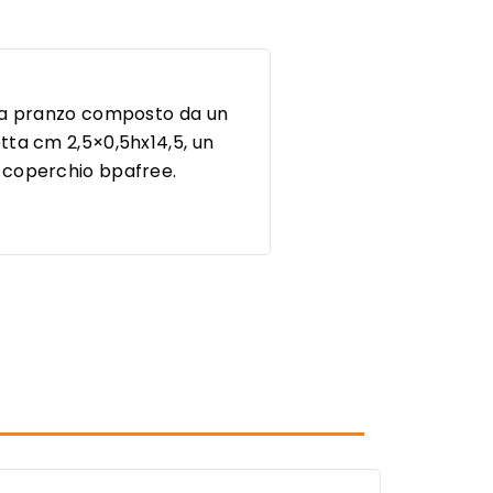
rta pranzo composto da un
tta cm 2,5×0,5hx14,5, un
a coperchio bpafree.