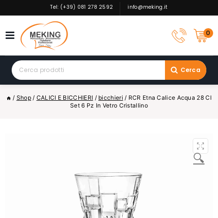
Skip
Tel: (+39) 081 278 2592
info@meking.it
to
content
0
Search
Cerca
for:
/
Shop
/
CALICI E BICCHIERI
/
bicchieri
/
RCR Etna Calice Acqua 28 Cl
Set 6 Pz In Vetro Cristallino
🔍