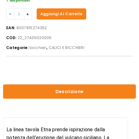
7 disponibili
RCR
Aggiungi Al Carrello
Etna
Calice
EAN:
8007815274352
Acqua
COD:
22_27435020006
28
Cl
Categorie:
bicchieri
,
CALICI E BICCHIERI
Set
6
Pz
In
Vetro
Cristallino
Descrizione
quantità
La linea tavola Etna prende ispirazione dalla
potenza dell’eruzione del vulcano siciliano. La