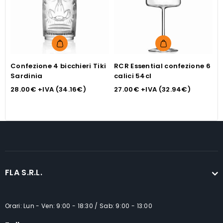
Confezione 4 bicchieri Tiki
RCR Essential confezione 6
R
Sardinia
calici 54cl
B
28.00
€
+IVA (
34.16
€
)
27.00
€
+IVA (
32.94
€
)
2
FLA S.R.L.
Orari: Lun - Ven: 9:00 - 18:30 / Sab: 9:00 - 13:00