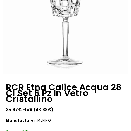
RCR Etna Calice Acqua 28
Cl Set 6 Pz In Vetro
Cristallino
35.97
€
+IVA (
43.88
€
)
Manufacturer:
MEKING