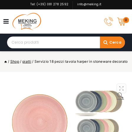
Skip
Tel: (+39) 081 278 2592
info@meking.it
to
content
0
Search
Cerca
for:
/
Shop
/
piatti
/
Servizio 18 pezzi tavola harper in stoneware decorato
🔍