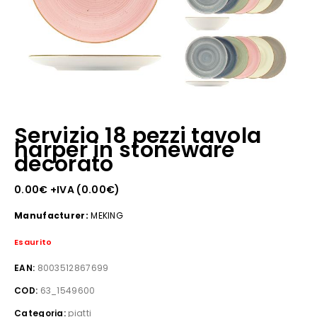
Servizio 18 pezzi tavola
harper in stoneware
decorato
0.00
€
+IVA (
0.00
€
)
Manufacturer:
MEKING
Esaurito
EAN:
8003512867699
COD:
63_1549600
Categoria:
piatti