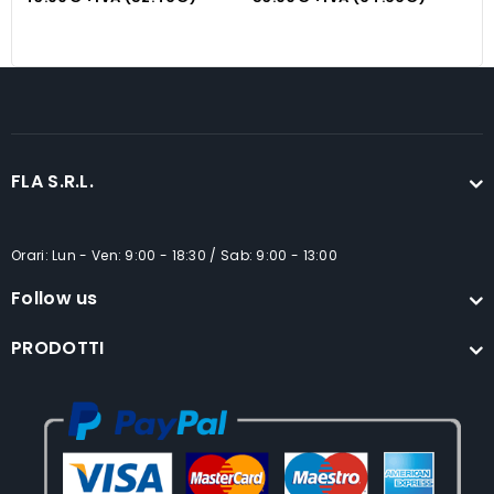
nero
c
FLA S.R.L.
Orari: Lun - Ven: 9:00 - 18:30 / Sab: 9:00 - 13:00
Follow us
PRODOTTI