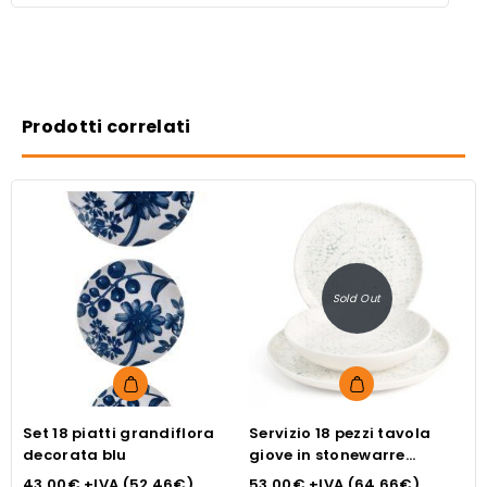
Prodotti correlati
Sold Out
Set 18 piatti grandiflora
Servizio 18 pezzi tavola
S
decorata blu
giove in stonewarre
p
puntinato colore avorio e
s
43.00
€
+IVA (
52.46
€
)
53.00
€
+IVA (
64.66
€
)
4