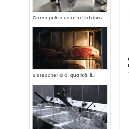
Come pulire un’affettatrice
professionale per avere tagli
perfetti
Bisteccheria di qualità: il
segreto è nella frollatura della
carne