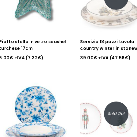
Piatto stella in vetro seashell
Servizio 18 pazzi tavola
turchese 17cm
country winter in stone
decorato
6.00
€
+IVA (
7.32
€
)
39.00
€
+IVA (
47.58
€
)
Sold Out