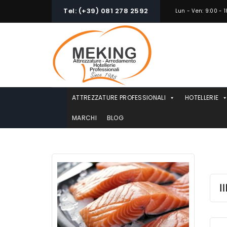
Skip
Tel: (+39) 081 278 2592
Lun - Ven: 9:00 - 1
to
content
ATTREZZATURE PROFESSIONALI
HOTELLERIE
MARCHI
BLOG