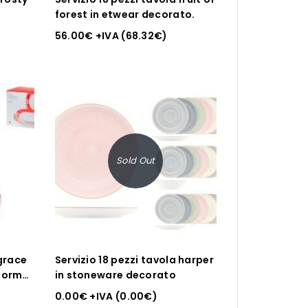
forest in etwear decorato.
56.00
€
+IVA (
68.32
€
)
Sold Out
 grace
Servizio 18 pezzi tavola harper
 forma
in stoneware decorato
0.00
€
+IVA (
0.00
€
)