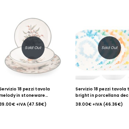
Sold Out
Sold Out
Servizio 18 pezzi tavola
Servizio 18 pezzi tavola 
melody in stoneware
bright in porcellana de
decorato.
39.00
€
+IVA (
47.58
€
)
38.00
€
+IVA (
46.36
€
)