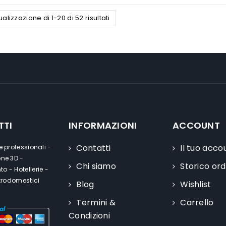
ualizzazione di 1-20 di 52 risultati
TTI
INFORMAZIONI
ACCOUNT
Contatti
Il tuo acco
e professionali -
one 3D -
Chi siamo
Storico ord
o - Hotellerie -
ttrodomestici
Blog
Wishlist
Termini &
Carrello
Condizioni