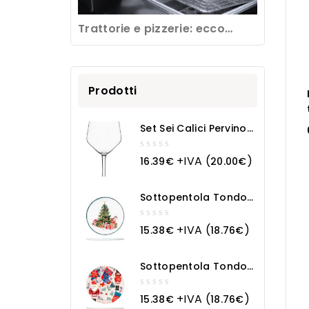
Trattorie e pizzerie: ecco
come pulire una friggitrice
professionale
Prodotti
Set Sei Calici Pervino
Cl 53
0
+IVA (
)
16.39
€
20.00
€
out
of
5
Sottopentola Tondo
In Ceramica Natale
0
+IVA (
)
15.38
€
18.76
€
out
of
5
Sottopentola Tondo
In Ceramica Magia
Natalizia
0
+IVA (
)
15.38
€
18.76
€
out