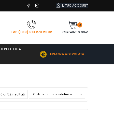
IL TUO ACCOUNT
0
Tel: (+39) 081 278 2592
Carrello:
0.00
€
TI IN OFFERTA
FINANZA AGEVOLATA
 di 52 risultati