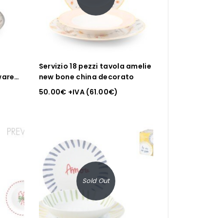
Servizio 18 pezzi tavola amelie
ware
new bone china decorato
50.00
€
+IVA (
61.00
€
)
Sold Out