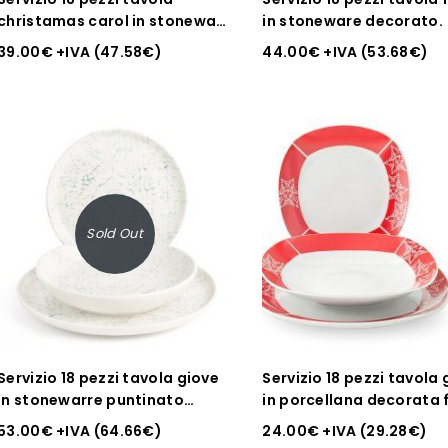
christamas carol in stoneware
in stoneware decorato.
decorati
39.00
€
+IVA (
47.58
€
)
44.00
€
+IVA (
53.68
€
)
Sold Out
Servizio 18 pezzi tavola giove
Servizio 18 pezzi tavola
in stonewarre puntinato
in porcellana decorata
colore avorio e nero
quadra
53.00
€
+IVA (
64.66
€
)
24.00
€
+IVA (
29.28
€
)