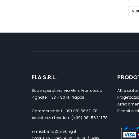
Vis
FLA S.R.L.
PRODO
Sede operativa: via Gen. Francesco
Attrezzatur
Pignatelli, 33 - 80141 Napoli
Progettazi
Arredament
Commerciale: (+39) 081 562 11 78
Piccoli ele
Assistenza tecnica: (+39) 081 562 11 78
E-mail: info@meking.it
Orari: Lun - Ven: 9:00 - 18:30 / Sab: