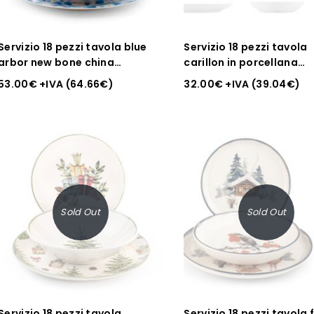
Servizio 18 pezzi tavola blue
Servizio 18 pezzi tavola
arbor new bone china
carillon in porcellana
decorato
decorata forma coupe
53.00
€
+IVA (
64.66
€
)
32.00
€
+IVA (
39.04
€
)
Sold Out
Sold Out
Servizio 18 pezzi tavola
Servizio 18 pezzi tavola 