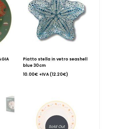
AGIA
Piatto stella in vetro seashell
blue 30cm
10.00
€
+IVA (
12.20
€
)
Sold Out