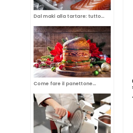
Dal maki alla tartare: tutto
sull’abbattimento del pesce
crudo al ristorante
Come fare il panettone
gastronomico con
l’attrezzatura professionale