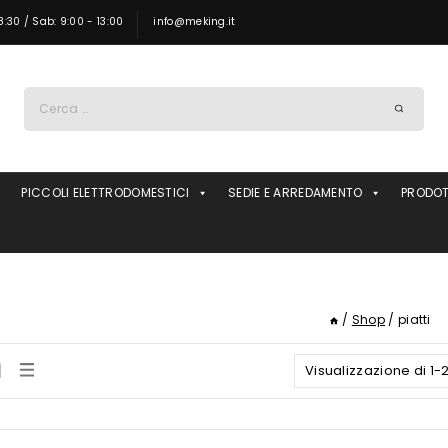
8:30 / Sab: 9:00 - 13:00
info@meking.it
Ricerca
per:
PICCOLI ELETTRODOMESTICI
SEDIE E ARREDAMENTO
PRODOT
/
Shop
/
piatti
Visualizzazione di 1-20