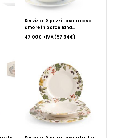
Servizio 18 pezzi tavola casa
amore in porcellana
decorata.
47.00
€
+IVA (
57.34
€
)
frosty
Servizio 18 pezzi tavola fruit of