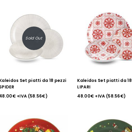
Sold Out
Kaleidos Set piatti da 18 pezzi
Kaleidos Set piatti da 18
SPIDER
LIPARI
48.00
€
+IVA (
58.56
€
)
48.00
€
+IVA (
58.56
€
)