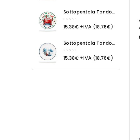
of
5
Sottopentola Tondo
In Ceramica Macchina
Natalizia
0
+IVA (
)
15.38
€
18.76
€
out
of
5
Sottopentola Tondo
In Ceramica
Paesaggio Innevato
0
+IVA (
)
15.38
€
18.76
€
out
of
5