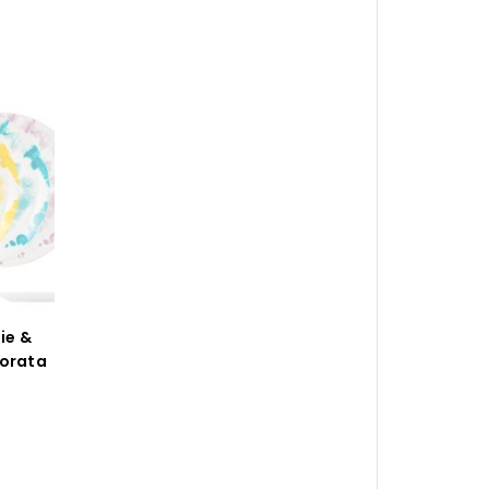
tie &
corata