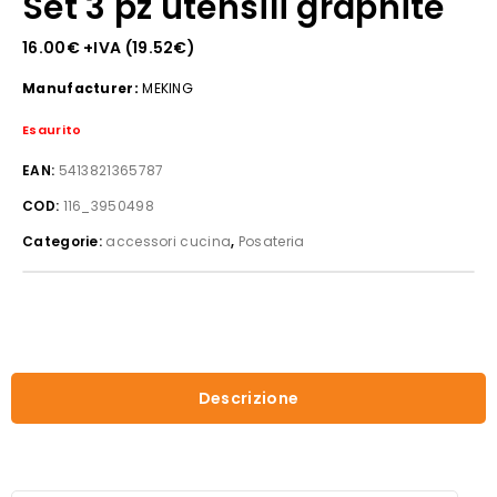
Set 3 pz utensili graphite
16.00
€
+IVA (
19.52
€
)
Manufacturer:
MEKING
Esaurito
EAN:
5413821365787
COD:
116_3950498
Categorie:
accessori cucina
,
Posateria
Descrizione