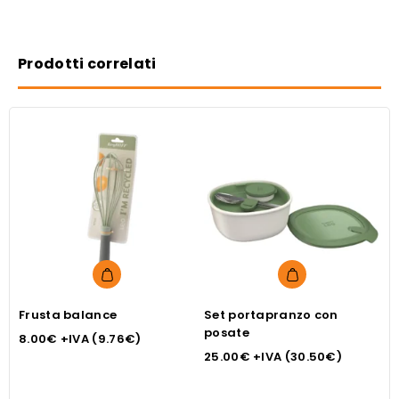
Prodotti correlati
Frusta balance
Set portapranzo con
C
posate
V
8.00
€
+IVA (
9.76
€
)
25.00
€
+IVA (
30.50
€
)
3