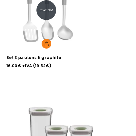
Sold Out
Set 3 pz utensili graphite
16.00
€
+IVA (
19.52
€
)