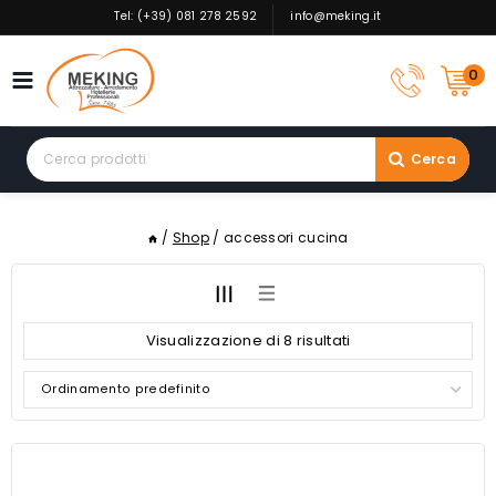
Skip
Tel: (+39) 081 278 2592
info@meking.it
to
content
0
Search
Cerca
for:
/
Shop
/
accessori cucina
Visualizzazione di 8 risultati