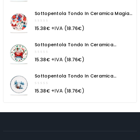
of
5
Sottopentola Tondo In Ceramica Magia
Natalizia
0
+IVA (
)
15.38
€
18.76
€
out
of
5
Sottopentola Tondo In Ceramica
Macchina Natalizia
0
+IVA (
)
15.38
€
18.76
€
out
of
5
Sottopentola Tondo In Ceramica
Paesaggio Innevato
0
+IVA (
)
15.38
€
18.76
€
out
of
5