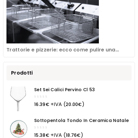
Trattorie e pizzerie: ecco come pulire una
friggitrice professionale
Prodotti
Set Sei Calici Pervino Cl 53
0
+IVA (
)
16.39
€
20.00
€
out
of
5
Sottopentola Tondo In Ceramica Natale
0
+IVA (
)
15.38
€
18.76
€
out