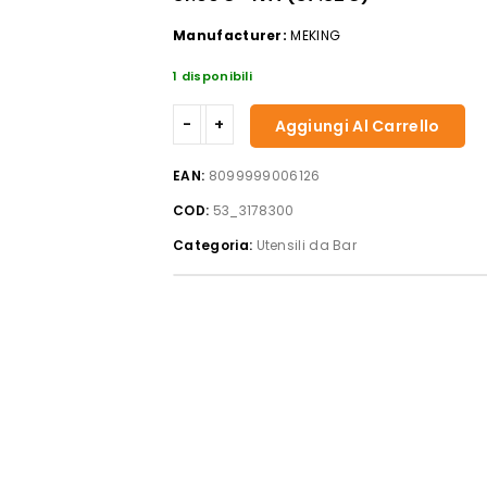
Manufacturer:
MEKING
1 disponibili
Shaker
Aggiungi Al Carrello
decò
in
EAN:
8099999006126
acciaio
COD:
53_3178300
inox
lucido
Categoria:
Utensili da Bar
lt
0,9
quantità