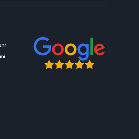
unt
ini