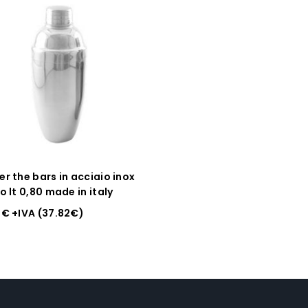
r the bars in acciaio inox
o lt 0,80 made in italy
0
€
+IVA (
37.82
€
)