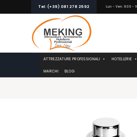
Skip
Tel: (+39) 081 278 2592
Lun - Ven: 9:00 - 1
to
content
ATTREZZATURE PROFESSIONALI
HOTELLERIE
MARCHI
BLOG