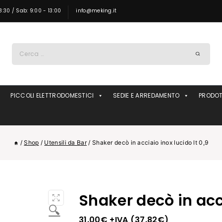
8:30 / Sab: 9:00 - 13:00
info@meking.it
Ricerca
per:
PICCOLI ELETTRODOMESTICI
SEDIE E ARREDAMENTO
PRODOT
/
Shop
/
Utensili da Bar
/
Shaker decò in acciaio inox lucido lt 0,9
Shaker decò in acci
🔍
31.00
€
+IVA (
37.82
€
)