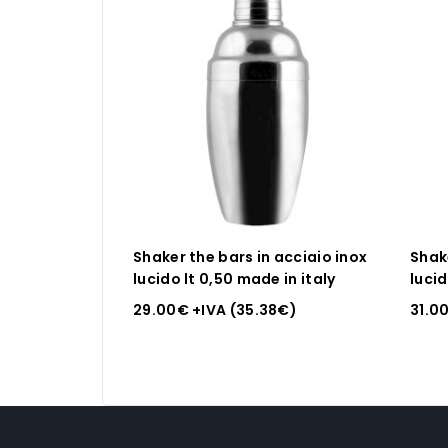
Shaker the bars in acciaio inox
Shake
lucido lt 0,50 made in italy
lucid
29.00
€
+IVA (
35.38
€
)
31.0