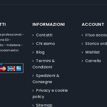
TTI
INFORMAZIONI
ACCOUNT
Contatti
Il tuo acco
e professionali -
one 3D -
Chi siamo
Storico ord
o - Hotellerie -
ttrodomestici
Blog
Wishlist
Termini &
Carrello
Condizioni
Spedizioni &
Consegne
Privacy e cookie
policy
Sitemap