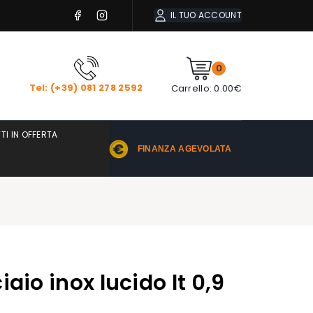
IL TUO ACCOUNT
0
Tel: (+39) 081 278 2592
Carrello:
0.00
€
TI IN OFFERTA
FINANZA AGEVOLATA
aio inox lucido lt 0,9