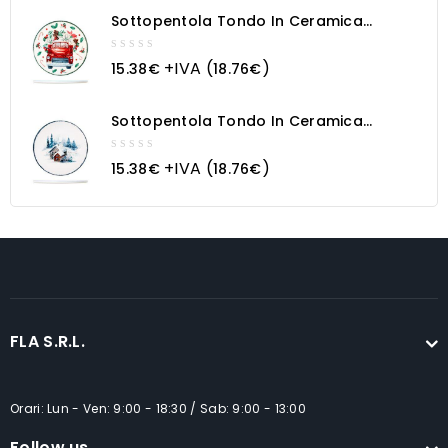
5
Sottopentola Tondo In Ceramica
Macchina Natalizia
0
+IVA (
)
15.38
€
18.76
€
out
of
5
Sottopentola Tondo In Ceramica
Paesaggio Innevato
0
+IVA (
)
15.38
€
18.76
€
out
of
5
FLA S.R.L.
Orari: Lun - Ven: 9:00 - 18:30 / Sab: 9:00 - 13:00
Follow us