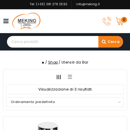
Skip
Tel: (+39) 081 278 2592
info@meking.it
to
content
0
Search
Cerca
for:
/
Shop
/
Utensili da Bar
Visualizzazione di 3 risultati