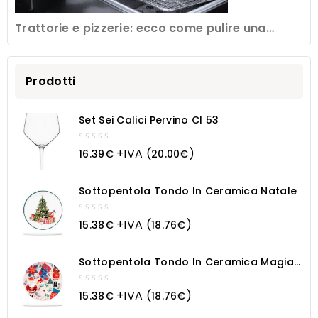
Trattorie e pizzerie: ecco come pulire una
friggitrice professionale
Prodotti
Set Sei Calici Pervino Cl 53
0
+IVA (
)
16.39
€
20.00
€
out
of
5
Sottopentola Tondo In Ceramica Natale
0
+IVA (
)
15.38
€
18.76
€
out
of
5
Sottopentola Tondo In Ceramica Magia
Natalizia
0
+IVA (
)
15.38
€
18.76
€
out
of