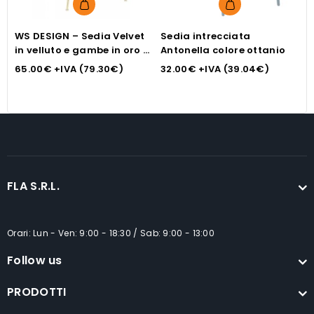
WS DESIGN – Sedia Velvet
Sedia intrecciata
W
in velluto e gambe in oro –
Antonella colore ottanio
i
col. blu ottanio
c
65.00
€
+IVA (
79.30
€
)
32.00
€
+IVA (
39.04
€
)
6
FLA S.R.L.
Orari: Lun - Ven: 9:00 - 18:30 / Sab: 9:00 - 13:00
Follow us
PRODOTTI