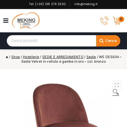
Skip
Tel: (+39) 081 278 2592
info@meking.it
to
content
0
Search
Cerca
for:
/
Shop
/
Hotellerie
/
SEDIE E ARREDAMENTO
/
Sedie
/
WS DESIGN –
Sedia Velvet in velluto e gambe in oro – col. bronzo
🔍