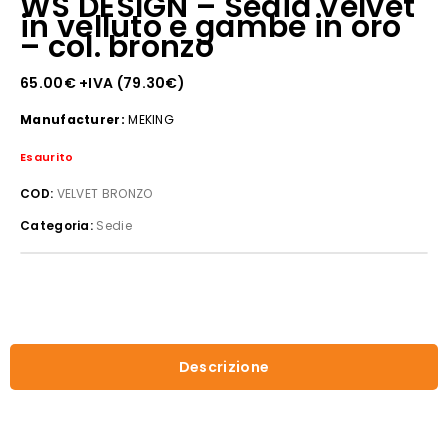
WS DESIGN – Sedia Velvet
in velluto e gambe in oro
– col. bronzo
65.00
€
+IVA (
79.30
€
)
Manufacturer:
MEKING
Esaurito
COD:
VELVET BRONZO
Categoria:
Sedie
Descrizione