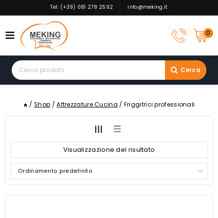
Skip
Tel: (+39) 081 278 2592
info@meking.it
to
content
0
Search
Cerca
for:
/
Shop
/
Attrezzature Cucina
/
Friggitrici professionali
Visualizzazione del risultato