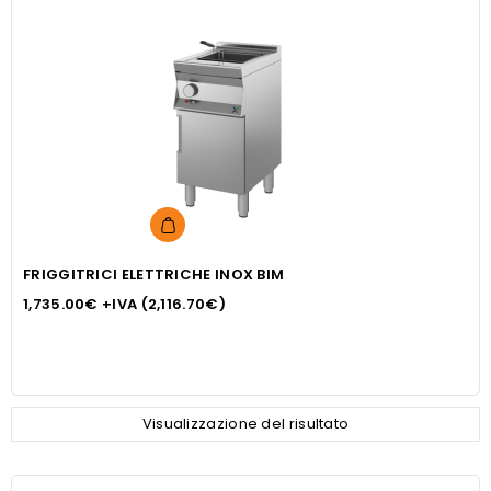
Questo
prodotto
FRIGGITRICI ELETTRICHE INOX BIM
ha
più
1,735.00
€
+IVA (
2,116.70
€
)
varianti.
Le
opzioni
possono
Visualizzazione del risultato
essere
scelte