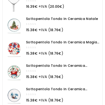
0
+IVA (
)
16.39
€
20.00
€
out
of
5
Sottopentola Tondo In Ceramica Natale
0
+IVA (
)
15.38
€
18.76
€
out
of
5
Sottopentola Tondo In Ceramica Magia
Natalizia
0
+IVA (
)
15.38
€
18.76
€
out
of
5
Sottopentola Tondo In Ceramica
Macchina Natalizia
0
+IVA (
)
15.38
€
18.76
€
out
of
5
Sottopentola Tondo In Ceramica
Paesaggio Innevato
0
+IVA (
)
15.38
€
18.76
€
out
of