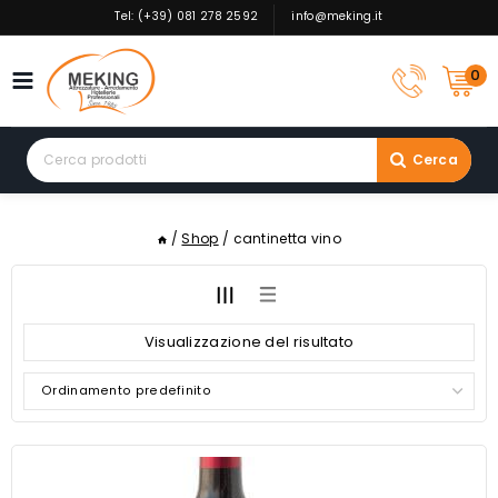
Skip
Tel: (+39) 081 278 2592
info@meking.it
to
content
0
Search
Cerca
for:
/
Shop
/
cantinetta vino
Visualizzazione del risultato