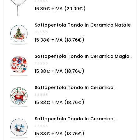
0
+IVA (
)
16.39
€
20.00
€
out
of
5
Sottopentola Tondo In Ceramica Natale
0
+IVA (
)
15.38
€
18.76
€
out
of
5
Sottopentola Tondo In Ceramica Magia
Natalizia
0
+IVA (
)
15.38
€
18.76
€
out
of
5
Sottopentola Tondo In Ceramica
Macchina Natalizia
0
+IVA (
)
15.38
€
18.76
€
out
of
5
Sottopentola Tondo In Ceramica
Paesaggio Innevato
0
+IVA (
)
15.38
€
18.76
€
out
of