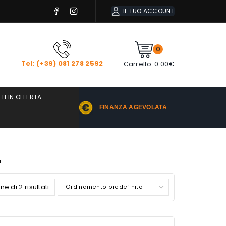
IL TUO ACCOUNT
0
Tel: (+39) 081 278 2592
Carrello:
0.00
€
TI IN OFFERTA
FINANZA AGEVOLATA
a
e di 2 risultati