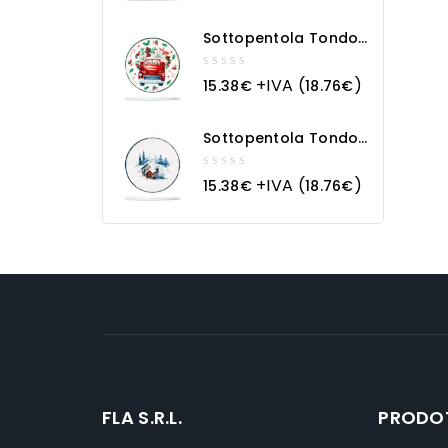
of
5
Sottopentola Tondo
In Ceramica Macchina
Natalizia
0
+IVA (
)
15.38
€
18.76
€
out
of
5
Sottopentola Tondo
In Ceramica
Paesaggio Innevato
0
+IVA (
)
15.38
€
18.76
€
out
of
5
FLA S.R.L.
PRODO