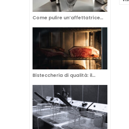
Come pulire un’affettatrice
professionale per avere tagli
perfetti
Bisteccheria di qualità: il
segreto è nella frollatura della
carne