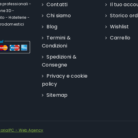
Contatti
Il tuo acco
e professionali -
one 3D -
Chi siamo
Storico ord
o - Hotellerie -
ttrodomestici
Blog
Wishlist
Termini &
Carrello
Condizioni
Spedizioni &
Consegne
Privacy e cookie
policy
Sitemap
torialPC - Web Agency