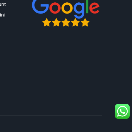
unt
ini