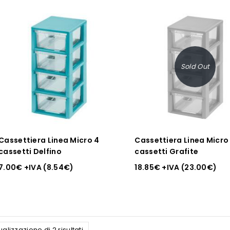
Sold Out
Cassettiera Linea Micro 4
Cassettiera Linea Micro
cassetti Delfino
cassetti Grafite
7.00
€
+IVA (
8.54
€
)
18.85
€
+IVA (
23.00
€
)
ualizzazione di 2 risultati