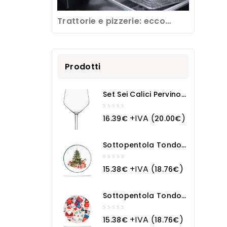
Trattorie e pizzerie: ecco
come pulire una friggitrice
professionale
Prodotti
Set Sei Calici Pervino
Cl 53
0
+IVA (
)
16.39
€
20.00
€
out
of
5
Sottopentola Tondo
In Ceramica Natale
0
+IVA (
)
15.38
€
18.76
€
out
of
5
Sottopentola Tondo
In Ceramica Magia
Natalizia
0
+IVA (
)
15.38
€
18.76
€
out