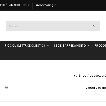
8:30 / Sab: 9:00 - 13:00
info@meking.it
Ricerca
per:
PICCOLI ELETTRODOMESTICI
SEDIE E ARREDAMENTO
PRODOT
/
Shop
/
cassettier
Visualizzazion