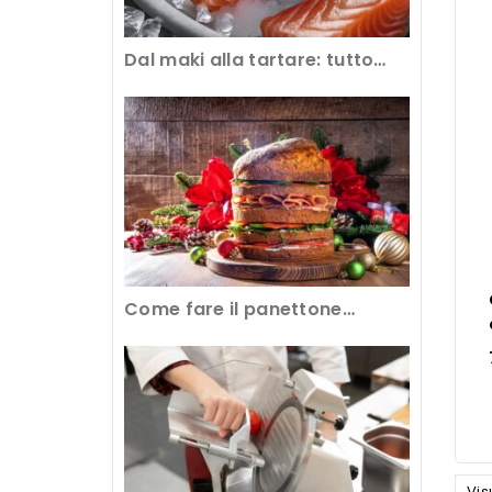
Dal maki alla tartare: tutto
sull’abbattimento del pesce
crudo al ristorante
Come fare il panettone
gastronomico con
l’attrezzatura professionale
Vis