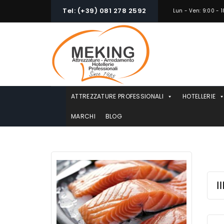
Skip
Tel: (+39) 081 278 2592
Lun - Ven: 9:00 - 1
to
content
ATTREZZATURE PROFESSIONALI
HOTELLERIE
MARCHI
BLOG