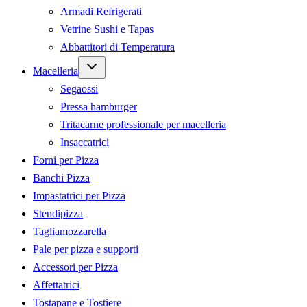
Armadi Refrigerati
Vetrine Sushi e Tapas
Abbattitori di Temperatura
Expand
Macelleria
child
menu
Segaossi
Pressa hamburger
Tritacarne professionale per macelleria
Insaccatrici
Forni per Pizza
Banchi Pizza
Impastatrici per Pizza
Stendipizza
Tagliamozzarella
Pale per pizza e supporti
Accessori per Pizza
Affettatrici
Tostapane e Tostiere