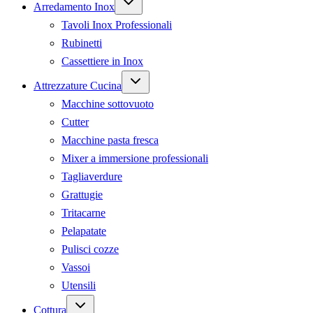
Arredamento Inox
child
menu
Tavoli Inox Professionali
Rubinetti
Cassettiere in Inox
Expand
Attrezzature Cucina
child
menu
Macchine sottovuoto
Cutter
Macchine pasta fresca
Mixer a immersione professionali
Tagliaverdure
Grattugie
Tritacarne
Pelapatate
Pulisci cozze
Vassoi
Utensili
Expand
Cottura
child