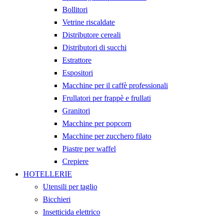
Bollitori
Vetrine riscaldate
Distributore cereali
Distributori di succhi
Estrattore
Espositori
Macchine per il caffè professionali
Frullatori per frappè e frullati
Granitori
Macchine per popcorn
Macchine per zucchero filato
Piastre per waffel
Crepiere
HOTELLERIE
Utensili per taglio
Bicchieri
Insetticida elettrico