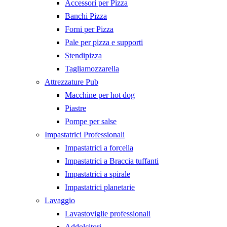
Accessori per Pizza
Banchi Pizza
Forni per Pizza
Pale per pizza e supporti
Stendipizza
Tagliamozzarella
Attrezzature Pub
Macchine per hot dog
Piastre
Pompe per salse
Impastatrici Professionali
Impastatrici a forcella
Impastatrici a Braccia tuffanti
Impastatrici a spirale
Impastatrici planetarie
Lavaggio
Lavastoviglie professionali
Addolcitori