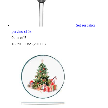
Set sei calici
pervino cl 53
0
out of 5
16.39
€
+IVA (
20.00
€
)