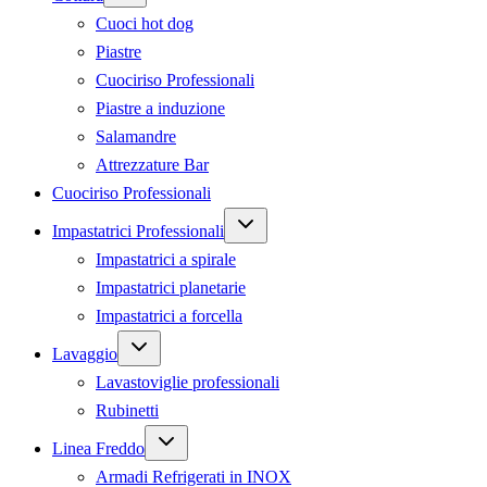
menu
Cuoci hot dog
Piastre
Cuociriso Professionali
Piastre a induzione
Salamandre
Attrezzature Bar
Cuociriso Professionali
Expand
Impastatrici Professionali
child
menu
Impastatrici a spirale
Impastatrici planetarie
Impastatrici a forcella
Expand
Lavaggio
child
menu
Lavastoviglie professionali
Rubinetti
Expand
Linea Freddo
child
menu
Armadi Refrigerati in INOX