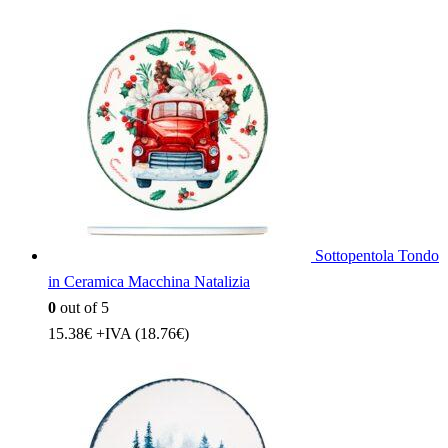
Sottopentola Tondo
in Ceramica Macchina Natalizia
0
out of 5
15.38
€
+IVA (
18.76
€
)