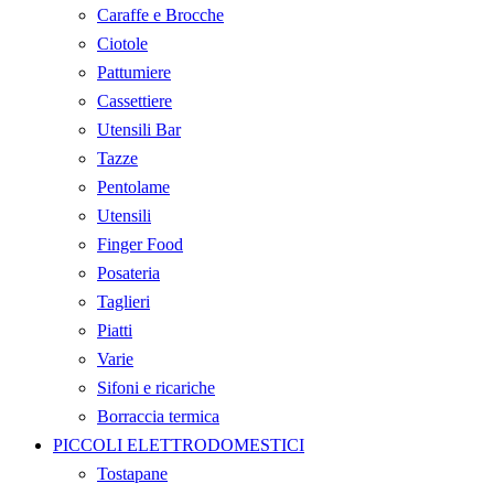
Caraffe e Brocche
Ciotole
Pattumiere
Cassettiere
Utensili Bar
Tazze
Pentolame
Utensili
Finger Food
Posateria
Taglieri
Piatti
Varie
Sifoni e ricariche
Borraccia termica
PICCOLI ELETTRODOMESTICI
Tostapane