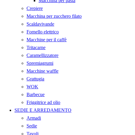
Macchina per pasta
Crepiere
Macchina per zucchero filato
Scaldavivande
Fornello elettrico
Macchine per il caffè
Tritacarne
Caramellizzatore
Spremiagrumi
Macchine waffle
Grattugia
WOK
Barbecue
Friggitrice ad olio
SEDIE E ARREDAMENTO
Armadi
Sedie
Tavoli