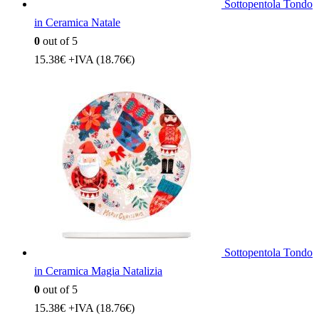
Sottopentola Tondo
in Ceramica Natale
0
out of 5
15.38
€
+IVA (
18.76
€
)
Sottopentola Tondo
in Ceramica Magia Natalizia
0
out of 5
15.38
€
+IVA (
18.76
€
)