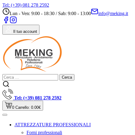
Skip
Tel: (+39) 081 278 2592
to
Lun - Ven: 9:00 - 18:30 / Sab: 9:00 - 13:00
info@meking.it
content
Il tuo account
Ricerca
per:
Tel: (+39) 081 278 2592
0
Carrello:
0.00
€
ATTREZZATURE PROFESSIONALI
Forni professionali