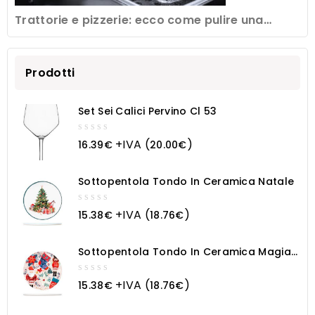
Trattorie e pizzerie: ecco come pulire una
friggitrice professionale
Prodotti
Set Sei Calici Pervino Cl 53
0
+IVA (
)
16.39
€
20.00
€
out
of
5
Sottopentola Tondo In Ceramica Natale
0
+IVA (
)
15.38
€
18.76
€
out
of
5
Sottopentola Tondo In Ceramica Magia
Natalizia
0
+IVA (
)
15.38
€
18.76
€
out
of
5