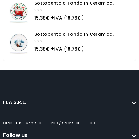
Sottopentola Tondo In Ceramica
Macchina Natalizia
0
+IVA (
)
15.38
€
18.76
€
out
of
5
Sottopentola Tondo In Ceramica
Paesaggio Innevato
0
+IVA (
)
15.38
€
18.76
€
out
of
5
FLA S.R.L.
Orari: Lun - Ven: 9:00 - 18:30 / Sab: 9:00 - 13:00
Follow us