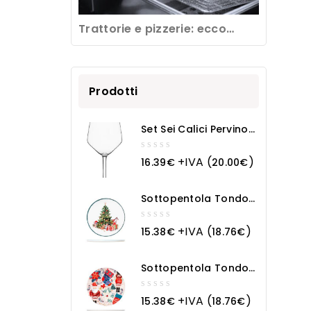
Trattorie e pizzerie: ecco
come pulire una friggitrice
professionale
Prodotti
Set Sei Calici Pervino
Cl 53
0
+IVA (
)
16.39
€
20.00
€
out
of
5
Sottopentola Tondo
In Ceramica Natale
0
+IVA (
)
15.38
€
18.76
€
out
of
5
Sottopentola Tondo
In Ceramica Magia
Natalizia
0
+IVA (
)
15.38
€
18.76
€
out