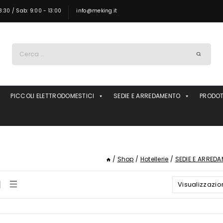
8:30 / Sab: 9:00 - 13:00
info@meking.it
Ricerca
per:
PICCOLI ELETTRODOMESTICI
SEDIE E ARREDAMENTO
PRODOT
/
Shop
/
Hotellerie
/
SEDIE E ARRED
Visualizzazio