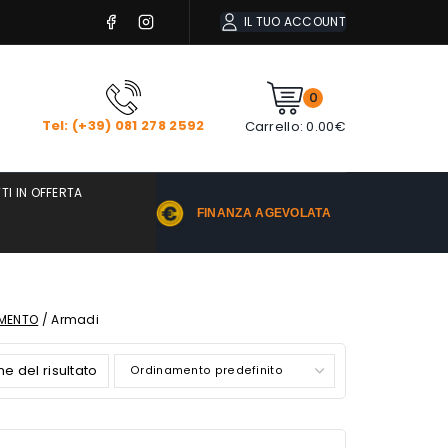
IL TUO ACCOUNT
0
Tel: (+39) 081 278 2592
Carrello:
0.00
€
TI IN OFFERTA
FINANZA AGEVOLATA
AMENTO
/
Armadi
ne del risultato