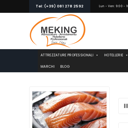
Skip
Tel: (+39) 081 278 2592
Lun - Ven: 9:00 - 1
to
content
ATTREZZATURE PROFESSIONALI
HOTELLERIE
MARCHI
BLOG