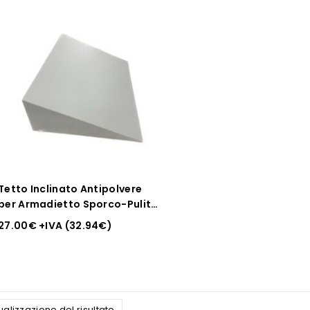
Tetto Inclinato Antipolvere
per Armadietto Sporco-Pulito
a 2 Posti
27.00
€
+IVA (
32.94
€
)
ualizzazione del risultato