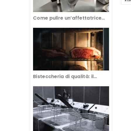
Come pulire un’affettatrice
professionale per avere tagli
perfetti
Bisteccheria di qualità: il
segreto è nella frollatura della
carne