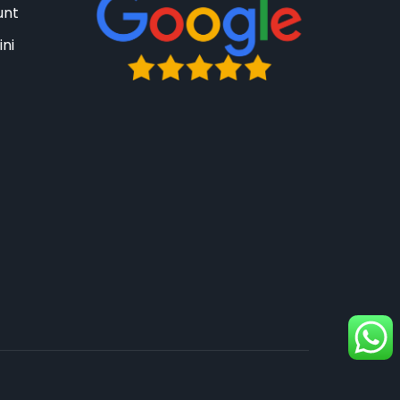
unt
ini