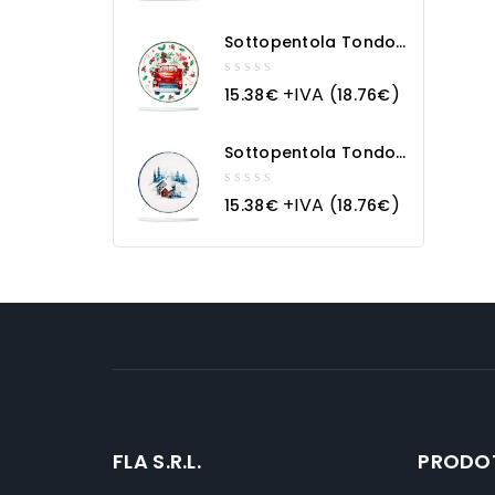
of
5
Sottopentola Tondo
In Ceramica Macchina
Natalizia
0
+IVA (
)
15.38
€
18.76
€
out
of
5
Sottopentola Tondo
In Ceramica
Paesaggio Innevato
0
+IVA (
)
15.38
€
18.76
€
out
of
5
FLA S.R.L.
PRODO