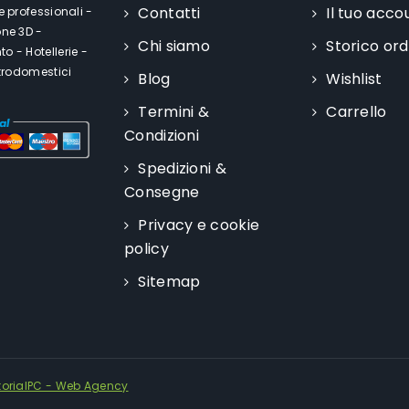
Contatti
Il tuo acco
e professionali -
one 3D -
Chi siamo
Storico ord
o - Hotellerie -
ttrodomestici
Blog
Wishlist
Termini &
Carrello
Condizioni
Spedizioni &
Consegne
Privacy e cookie
policy
Sitemap
torialPC - Web Agency