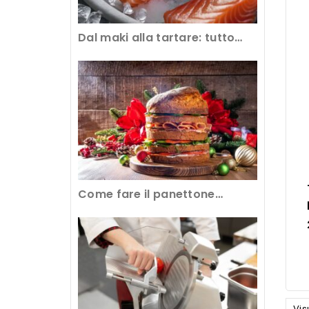
Dal maki alla tartare: tutto
sull’abbattimento del pesce
crudo al ristorante
Come fare il panettone
gastronomico con
l’attrezzatura professionale
Vis