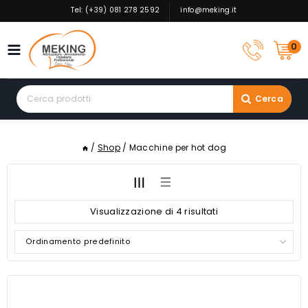
Skip
Tel: (+39) 081 278 2592
info@meking.it
to
content
0
Search
Cerca
for:
/
Shop
/
Macchine per hot dog
Visualizzazione di 4 risultati