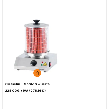
Casselin – Scalda wurstel
228.00
€
+IVA (
278.16
€
)