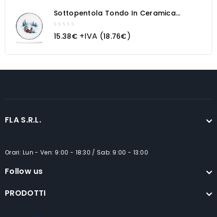
5
Sottopentola Tondo In Ceramica
Paesaggio Innevato
0
+IVA (
)
15.38
€
18.76
€
out
of
5
FLA S.R.L.
Orari: Lun - Ven: 9:00 - 18:30 / Sab: 9:00 - 13:00
Follow us
PRODOTTI