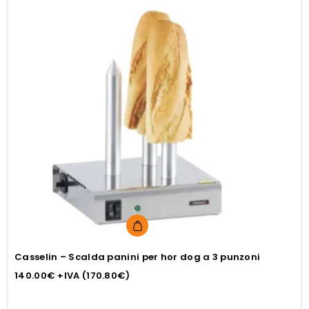
Casselin – Scalda panini per hor dog a 3 punzoni
140.00
€
+IVA (
170.80
€
)