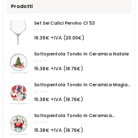
Prodotti
Set Sei Calici Pervino Cl 53
0
+IVA (
)
16.39
€
20.00
€
out
of
5
Sottopentola Tondo In Ceramica Natale
0
+IVA (
)
15.38
€
18.76
€
out
of
5
Sottopentola Tondo In Ceramica Magia
Natalizia
0
+IVA (
)
15.38
€
18.76
€
out
of
5
Sottopentola Tondo In Ceramica
Macchina Natalizia
0
+IVA (
)
15.38
€
18.76
€
out
of