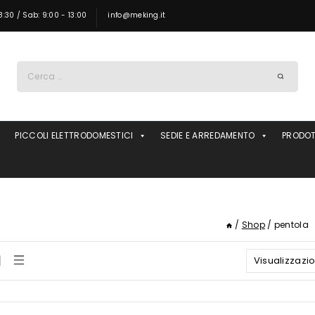
8:30 / Sab: 9:00 - 13:00
info@meking.it
Ricerca
per:
PICCOLI ELETTRODOMESTICI
SEDIE E ARREDAMENTO
PRODOT
/
Shop
/
pentola
Visualizzazion