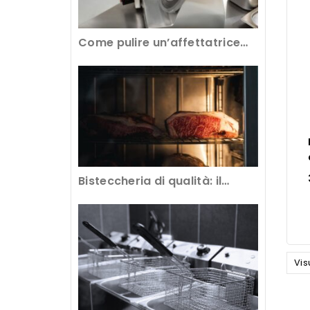
Come pulire un’affettatrice
professionale per avere tagli
perfetti
Bisteccheria di qualità: il
segreto è nella frollatura della
carne
Vis