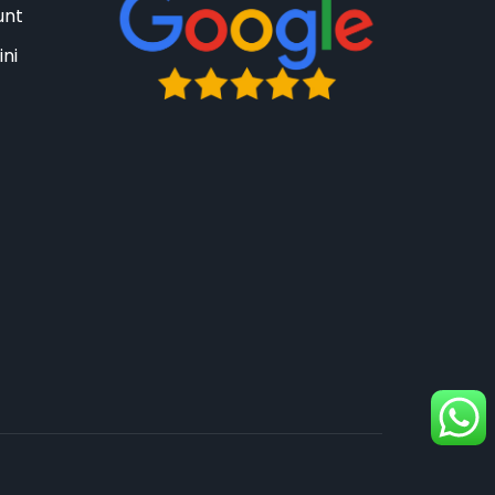
unt
ini