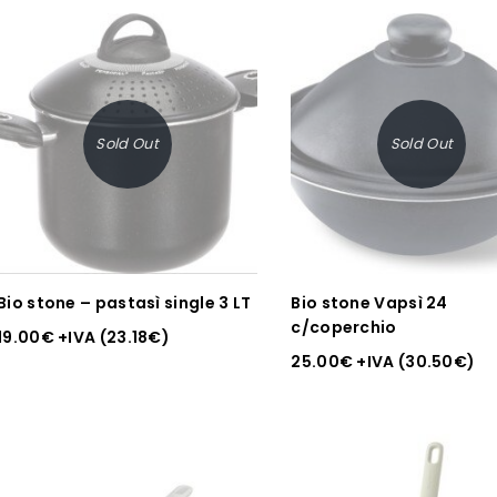
Sold Out
Sold Out
Bio stone – pastasì single 3 LT
Bio stone Vapsì 24
c/coperchio
19.00
€
+IVA (
23.18
€
)
25.00
€
+IVA (
30.50
€
)