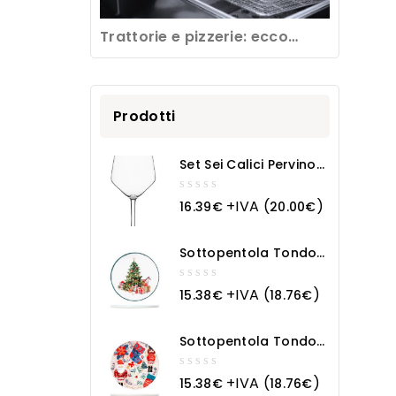
Trattorie e pizzerie: ecco
come pulire una friggitrice
professionale
Prodotti
Set Sei Calici Pervino
Cl 53
0
+IVA (
)
16.39
€
20.00
€
out
of
5
Sottopentola Tondo
In Ceramica Natale
0
+IVA (
)
15.38
€
18.76
€
out
of
5
Sottopentola Tondo
In Ceramica Magia
Natalizia
0
+IVA (
)
15.38
€
18.76
€
out