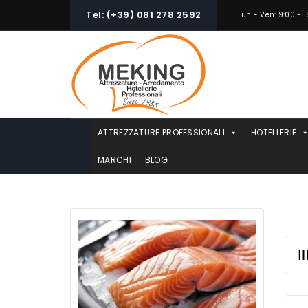
Skip
Tel: (+39) 081 278 2592
Lun - Ven: 9:00 - 1
to
content
ATTREZZATURE PROFESSIONALI
HOTELLERIE
MARCHI
BLOG