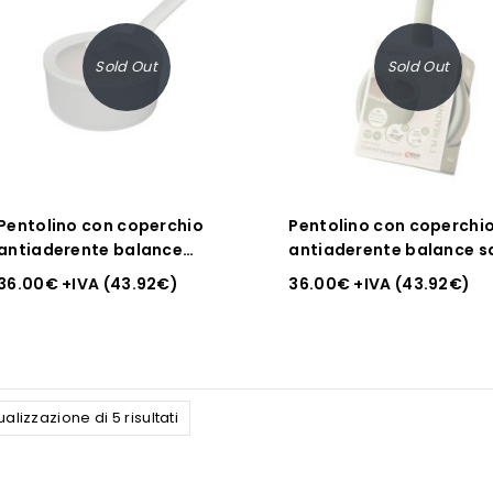
Sold Out
Sold Out
Pentolino con coperchio
Pentolino con coperchi
antiaderente balance
antiaderente balance s
moonmist grigio 18cm
verde salvia 18 cm
36.00
€
+IVA (
43.92
€
)
36.00
€
+IVA (
43.92
€
)
ualizzazione di 5 risultati