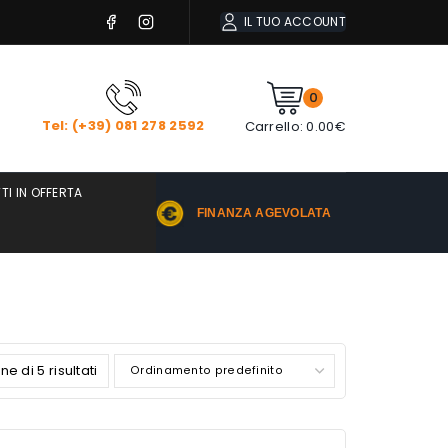
IL TUO ACCOUNT
0
Tel: (+39) 081 278 2592
Carrello:
0.00
€
TI IN OFFERTA
FINANZA AGEVOLATA
e di 5 risultati