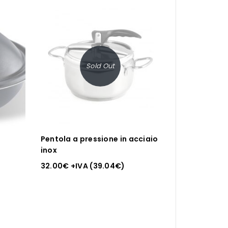
Sold Out
Pentola a pressione in acciaio
inox
32.00
€
+IVA (
39.04
€
)