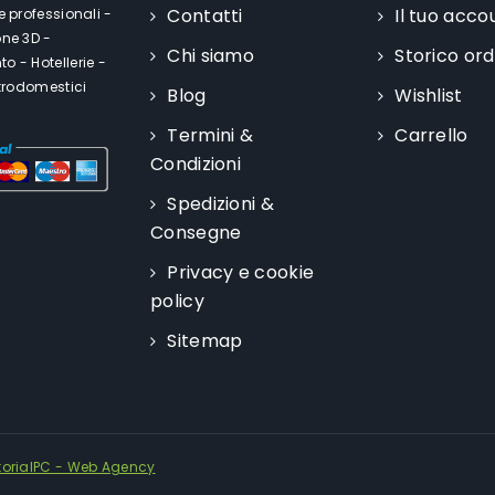
Contatti
Il tuo acco
e professionali -
one 3D -
Chi siamo
Storico ord
o - Hotellerie -
ttrodomestici
Blog
Wishlist
Termini &
Carrello
Condizioni
Spedizioni &
Consegne
Privacy e cookie
policy
Sitemap
torialPC - Web Agency