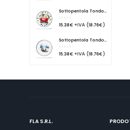
of
5
Sottopentola Tondo
In Ceramica Macchina
Natalizia
0
+IVA (
)
15.38
€
18.76
€
out
of
5
Sottopentola Tondo
In Ceramica
Paesaggio Innevato
0
+IVA (
)
15.38
€
18.76
€
out
of
5
FLA S.R.L.
PRODO