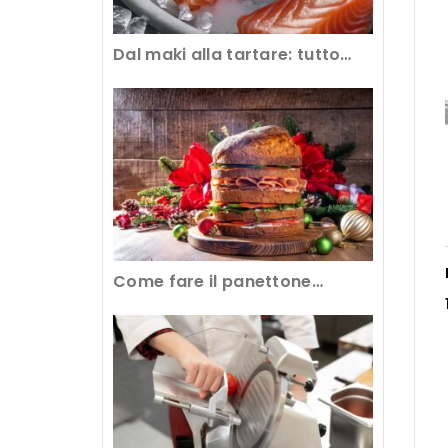
Dal maki alla tartare: tutto
sull’abbattimento del pesce
crudo al ristorante
Come fare il panettone
gastronomico con
l’attrezzatura professionale