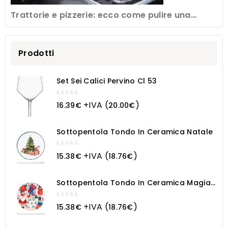
Trattorie e pizzerie: ecco come pulire una
friggitrice professionale
Prodotti
Set Sei Calici Pervino Cl 53
0
+IVA (
)
16.39
€
20.00
€
out
of
5
Sottopentola Tondo In Ceramica Natale
0
+IVA (
)
15.38
€
18.76
€
out
of
5
Sottopentola Tondo In Ceramica Magia
Natalizia
0
+IVA (
)
15.38
€
18.76
€
out
of
5