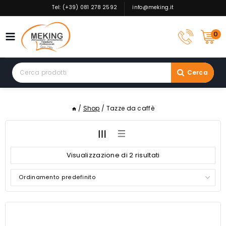
Skip
Tel: (+39) 081 278 2592
info@meking.it
to
content
0
Search
Cerca
for:
/
Shop
/
Tazze da caffè
Visualizzazione di 2 risultati