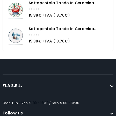
Sottopentola Tondo In Ceramica
Macchina Natalizia
0
+IVA (
)
15.38
€
18.76
€
out
of
5
Sottopentola Tondo In Ceramica
Paesaggio Innevato
0
+IVA (
)
15.38
€
18.76
€
out
of
5
FLA S.R.L.
Orari: Lun - Ven: 9:00 - 18:30 / Sab: 9:00 - 13:00
Follow us