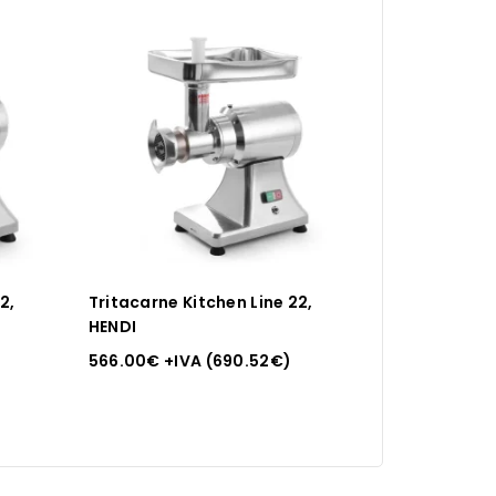
2,
Tritacarne Kitchen Line 22,
HENDI
566.00
€
+IVA (
690.52
€
)