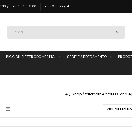
8:30 / Sab: 9:00 - 13:00
info@meking.it
Ricerca
per:
PICCOLI ELETTRODOMESTICI
SEDIE E ARREDAMENTO
PRODOT
/
Shop
/
tritacarne professionale
Visualizzazion