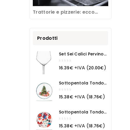
Trattorie e pizzerie: ecco
come pulire una friggitrice
professionale
Prodotti
Set Sei Calici Pervino
Cl 53
0
+IVA (
)
16.39
€
20.00
€
out
of
5
Sottopentola Tondo
In Ceramica Natale
0
+IVA (
)
15.38
€
18.76
€
out
of
5
Sottopentola Tondo
In Ceramica Magia
Natalizia
0
+IVA (
)
15.38
€
18.76
€
out