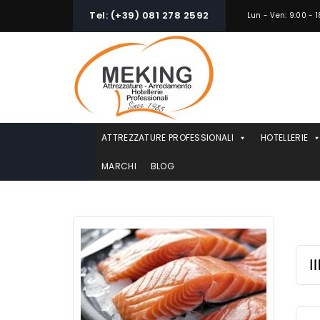
Skip
Tel: (+39) 081 278 2592
Lun - Ven: 9:00 - 1
to
content
ATTREZZATURE PROFESSIONALI
HOTELLERIE
MARCHI
BLOG