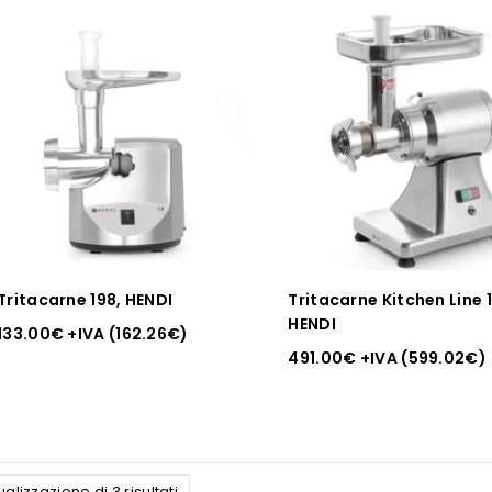
Tritacarne 198, HENDI
Tritacarne Kitchen Line 1
HENDI
133.00
€
+IVA (
162.26
€
)
491.00
€
+IVA (
599.02
€
)
ualizzazione di 3 risultati