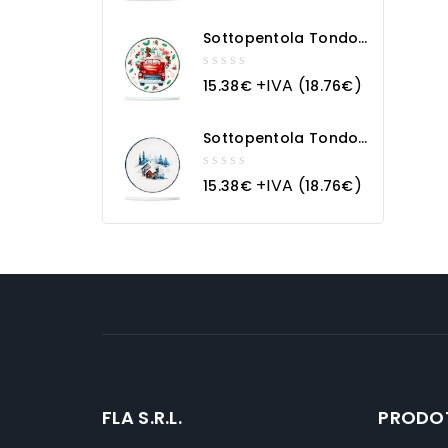
of
5
Sottopentola Tondo
In Ceramica Macchina
Natalizia
0
+IVA (
)
15.38
€
18.76
€
out
of
5
Sottopentola Tondo
In Ceramica
Paesaggio Innevato
0
+IVA (
)
15.38
€
18.76
€
out
of
5
FLA S.R.L.
PRODO