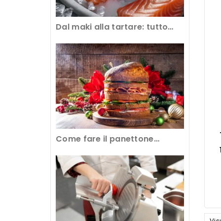
Dal maki alla tartare: tutto
sull’abbattimento del pesce
crudo al ristorante
Come fare il panettone
gastronomico con
l’attrezzatura professionale
Vis