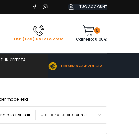
IL TUO ACCOUNT
0
Tel: (+39) 081 278 2592
Carrello:
0.00
€
TI IN OFFERTA
FINANZA AGEVOLATA
 per macelleria
e di 3 risultati