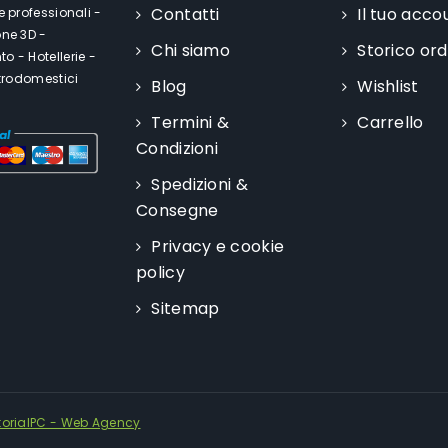
Contatti
Il tuo acco
e professionali -
one 3D -
Chi siamo
Storico ord
o - Hotellerie -
ttrodomestici
Blog
Wishlist
Termini &
Carrello
Condizioni
Spedizioni &
Consegne
Privacy e cookie
policy
Sitemap
torialPC - Web Agency