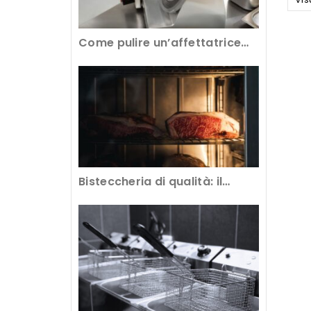
Come pulire un’affettatrice
professionale per avere tagli
perfetti
Bisteccheria di qualità: il
segreto è nella frollatura della
carne