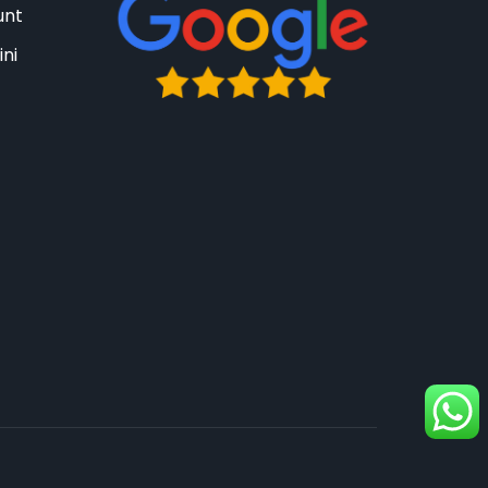
unt
ini